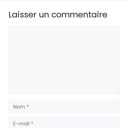
Laisser un commentaire
Commentaire
Nom
E-