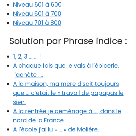
Niveau 501 à 600
Niveau 601 à 700
Niveau 701 à 800
Solution par Phrase indice :
1, 2, 3 … … !
A chaque fois que je vais à l’épicerie,
j’achète ….
A la maison, ma mère disait toujours
que … c’était le « travail de papapas le
sien.
A la rentrée je déménage à …, dans le
nord de la France.
A l’école j’ai lu « … » de Molière.