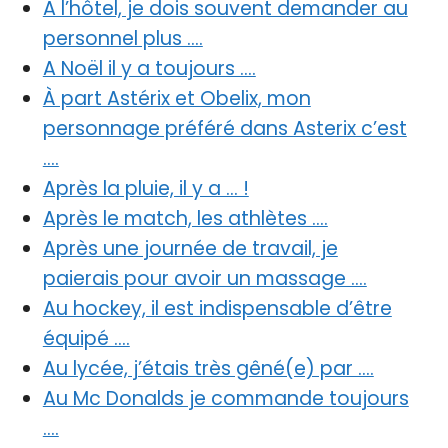
A l’hôtel, je dois souvent demander au
personnel plus ….
A Noël il y a toujours ….
À part Astérix et Obelix, mon
personnage préféré dans Asterix c’est
….
Après la pluie, il y a … !
Après le match, les athlètes ….
Après une journée de travail, je
paierais pour avoir un massage ….
Au hockey, il est indispensable d’être
équipé ….
Au lycée, j’étais très gêné(e) par ….
Au Mc Donalds je commande toujours
….