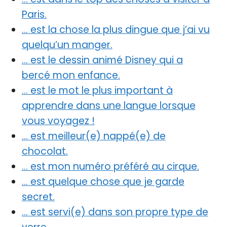
Paris.
… est la chose la plus dingue que j’ai vu
quelqu’un manger.
… est le dessin animé Disney qui a
bercé mon enfance.
… est le mot le plus important à
apprendre dans une langue lorsque
vous voyagez !
… est meilleur(e) nappé(e) de
chocolat.
… est mon numéro préféré au cirque.
… est quelque chose que je garde
secret.
… est servi(e) dans son propre type de