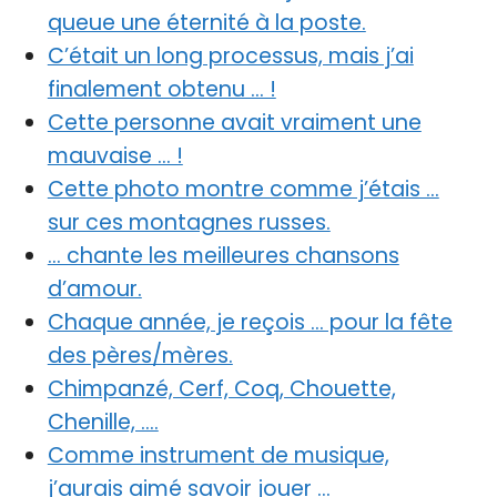
queue une éternité à la poste.
C’était un long processus, mais j’ai
finalement obtenu … !
Cette personne avait vraiment une
mauvaise … !
Cette photo montre comme j’étais …
sur ces montagnes russes.
… chante les meilleures chansons
d’amour.
Chaque année, je reçois … pour la fête
des pères/mères.
Chimpanzé, Cerf, Coq, Chouette,
Chenille, ….
Comme instrument de musique,
j’aurais aimé savoir jouer …