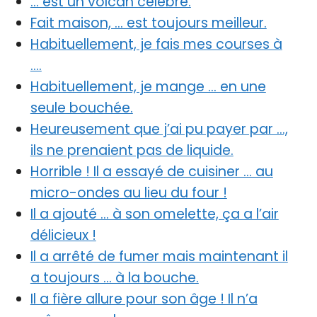
… est un volcan célèbre.
Fait maison, … est toujours meilleur.
Habituellement, je fais mes courses à
….
Habituellement, je mange … en une
seule bouchée.
Heureusement que j’ai pu payer par …,
ils ne prenaient pas de liquide.
Horrible ! Il a essayé de cuisiner … au
micro-ondes au lieu du four !
Il a ajouté … à son omelette, ça a l’air
délicieux !
Il a arrêté de fumer mais maintenant il
a toujours … à la bouche.
Il a fière allure pour son âge ! Il n’a