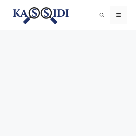
Aller
au
Menu
contenu