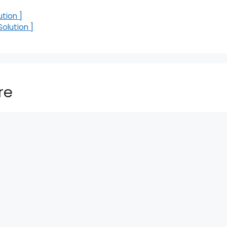
ution ]
Solution ]
re