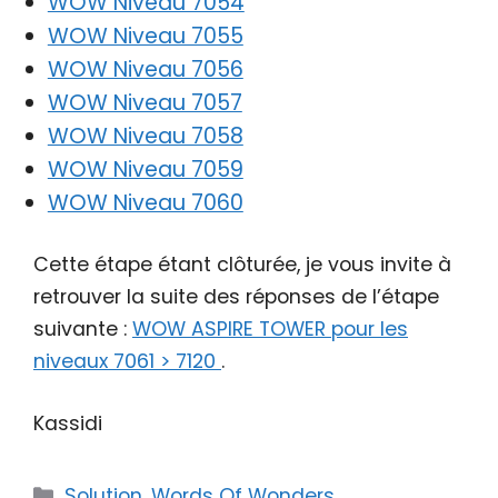
WOW Niveau 7054
WOW Niveau 7055
WOW Niveau 7056
WOW Niveau 7057
WOW Niveau 7058
WOW Niveau 7059
WOW Niveau 7060
Cette étape étant clôturée, je vous invite à
retrouver la suite des réponses de l’étape
suivante :
WOW ASPIRE TOWER pour les
niveaux 7061 > 7120
.
Kassidi
Catégories
Solution
,
Words Of Wonders