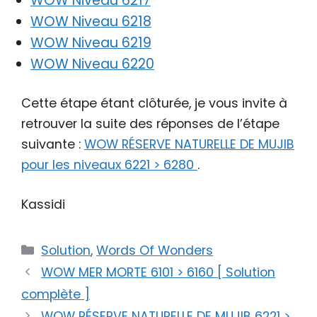
WOW Niveau 6217
WOW Niveau 6218
WOW Niveau 6219
WOW Niveau 6220
Cette étape étant clôturée, je vous invite à
retrouver la suite des réponses de l’étape
suivante :
WOW RÉSERVE NATURELLE DE MUJIB
pour les niveaux 6221 > 6280
.
Kassidi
Catégories
Solution
,
Words Of Wonders
WOW MER MORTE 6101 > 6160 [ Solution
complète ]
WOW RÉSERVE NATURELLE DE MUJIB 6221 >