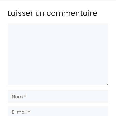
Laisser un commentaire
Commentaire
Nom
E-