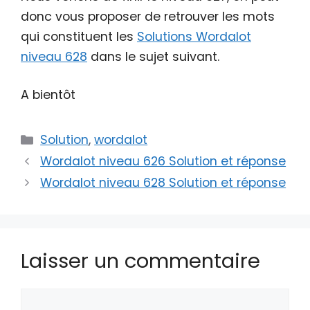
donc vous proposer de retrouver les mots
qui constituent les
Solutions Wordalot
niveau 628
dans le sujet suivant.
A bientôt
Catégories
Solution
,
wordalot
Wordalot niveau 626 Solution et réponse
Wordalot niveau 628 Solution et réponse
Laisser un commentaire
Commentaire