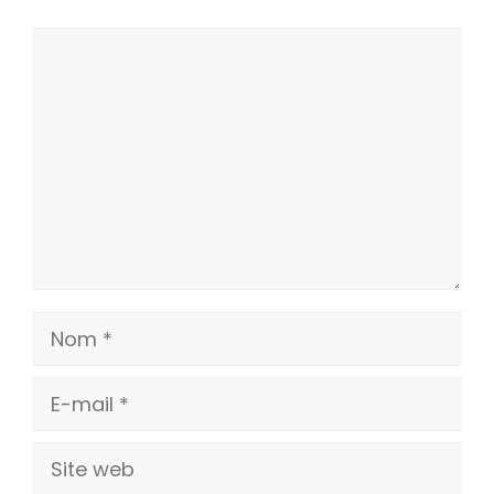
Commentaire
Nom
E-
mail
Site
web