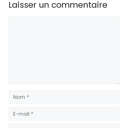
Laisser un commentaire
Commentaire
Nom
E-
mail
Site