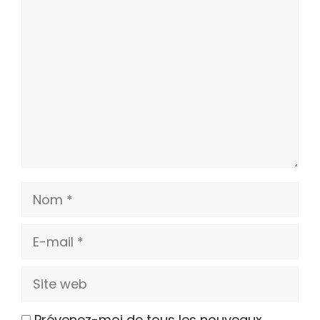
Commentaire
Nom
E-
mail
Site
web
Prévenez-moi de tous les nouveaux