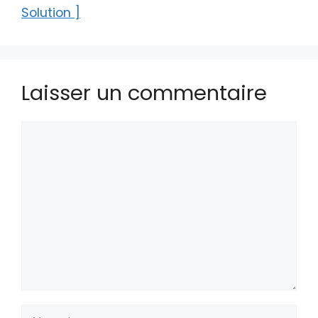
Solution ]
Laisser un commentaire
Commentaire
Nom