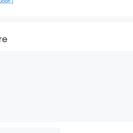
ution ]
re