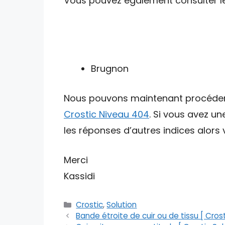
Vous pouvez également consulter les 
Brugnon
Nous pouvons maintenant procéder av
Crostic Niveau 404
. Si vous avez u
les réponses d’autres indices alors v
Merci
Kassidi
Catégories
Crostic
,
Solution
Bande étroite de cuir ou de tissu [ Crost