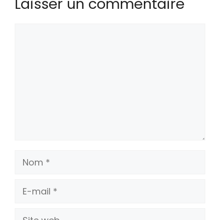
Laisser un commentaire
Commentaire
Nom
E-
mail
Site