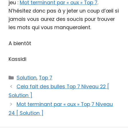
jeu :
Mot terminant par « oux » Top 7
.
N’hésitez donc pas à y jeter un coup d’œil si
jamais vous aurez des soucis pour trouver
les mots qui vous manqueraient.
A bientôt
Kassidi
Catégories
Solution
,
Top 7
Cela fait des bulles Top 7 Niveau 22 [
Solution ]
Mot terminant par « oux » Top 7 Niveau
24 [ Solution ]