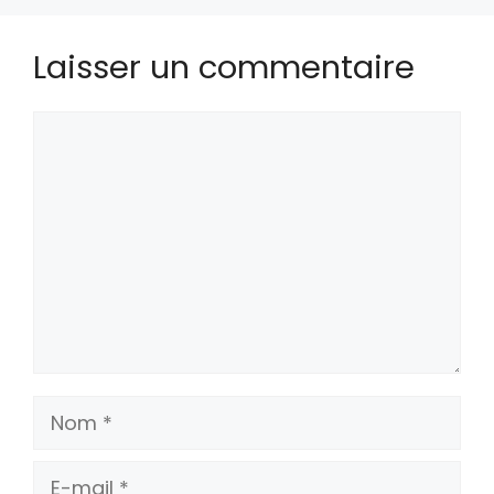
Laisser un commentaire
Commentaire
Nom
E-