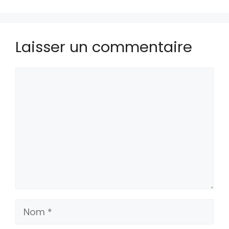
Laisser un commentaire
Commentaire
Nom