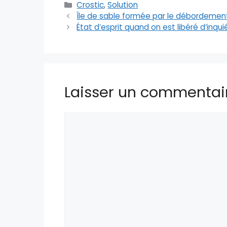
Catégories
Crostic
,
Solution
Île de sable formée par le débordement 
État d’esprit quand on est libéré d’inqui
Laisser un commentai
Commentaire