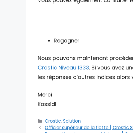
Vous pouvez également consulter les 
Regagner
Nous pouvons maintenant procéder av
Crostic Niveau 1333
. Si vous avez u
les réponses d’autres indices alors v
Merci
Kassidi
Catégories
Crostic
,
Solution
Officier supérieur de la flotte [ Crostic S