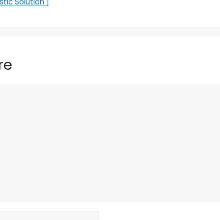
tic Solution ]
re