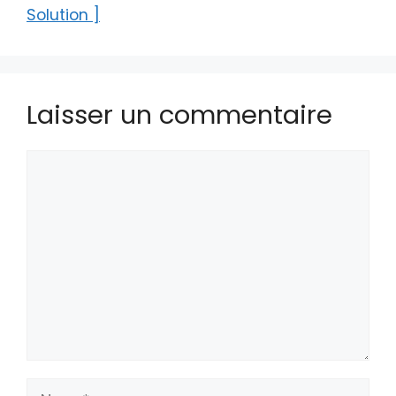
Solution ]
Laisser un commentaire
Commentaire
Nom