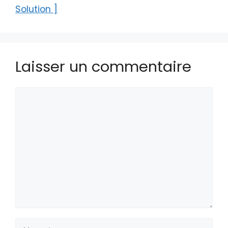
Solution ]
Laisser un commentaire
Commentaire
Nom