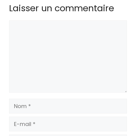
Laisser un commentaire
Commentaire
Nom
E-
mail