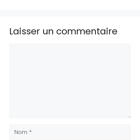
Laisser un commentaire
Commentaire
Nom