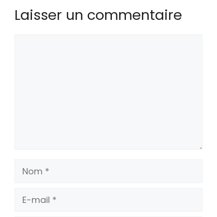
Laisser un commentaire
Commentaire
Nom
E-
mail