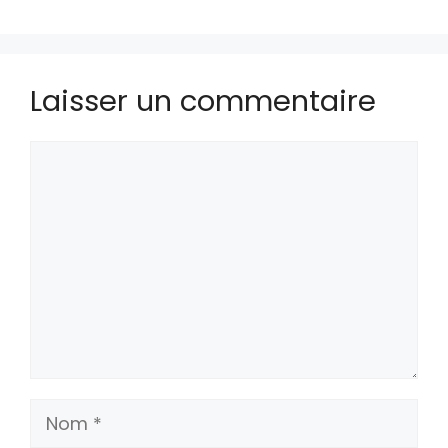
Laisser un commentaire
Commentaire
Nom