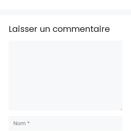
Laisser un commentaire
Commentaire
Nom