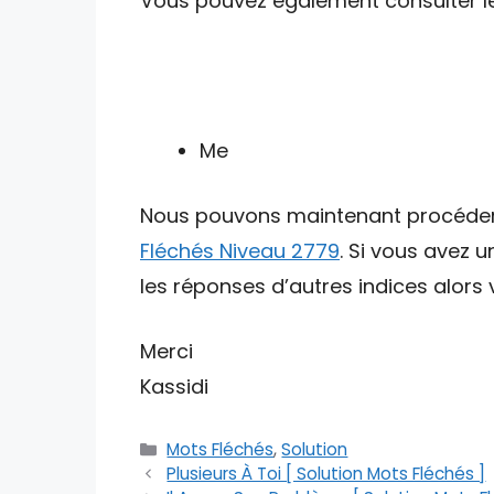
Vous pouvez également consulter les 
Me
Nous pouvons maintenant procéder av
Fléchés Niveau 2779
. Si vous avez 
les réponses d’autres indices alors v
Merci
Kassidi
Catégories
Mots Fléchés
,
Solution
Plusieurs À Toi [ Solution Mots Fléchés ]