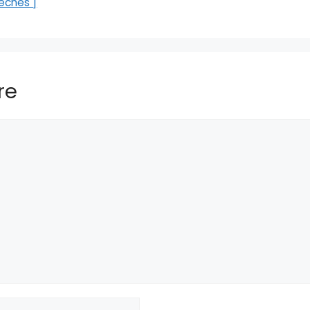
léchés ]
re