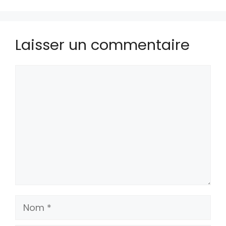
Laisser un commentaire
Commentaire
Nom