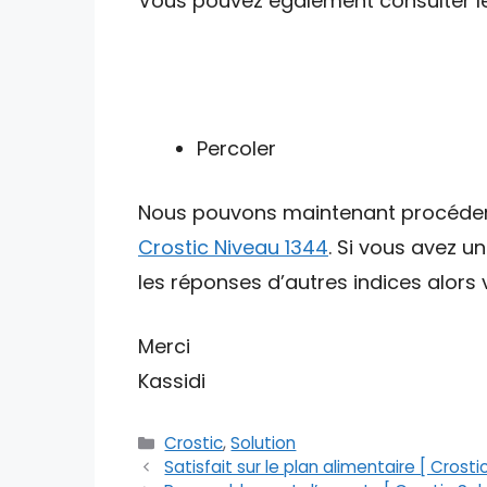
Vous pouvez également consulter les 
Percoler
Nous pouvons maintenant procéder av
Crostic Niveau 1344
. Si vous avez u
les réponses d’autres indices alors v
Merci
Kassidi
Catégories
Crostic
,
Solution
Satisfait sur le plan alimentaire [ Crosti