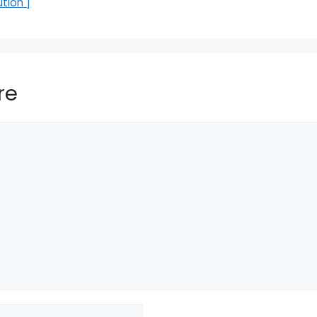
tion ]
re