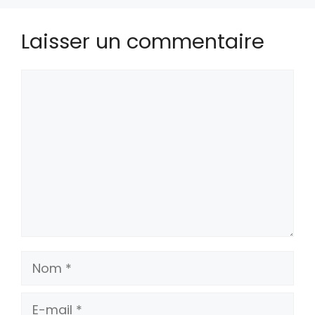
Laisser un commentaire
Commentaire
Nom
E-