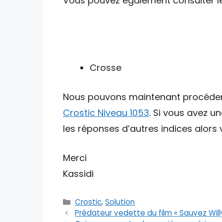
Vous pouvez également consulter les 
Crosse
Nous pouvons maintenant procéder av
Crostic Niveau 1053
. Si vous avez u
les réponses d’autres indices alors v
Merci
Kassidi
Catégories
Crostic
,
Solution
Prédateur vedette du film « Sauvez Willy