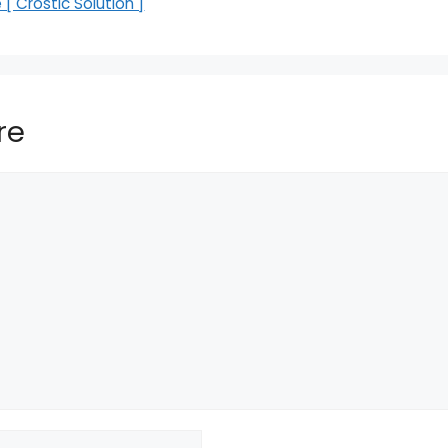
[ Crostic Solution ]
re