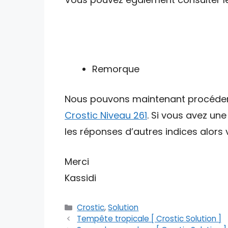
Remorque
Nous pouvons maintenant procéder av
Crostic Niveau 261
. Si vous avez un
les réponses d’autres indices alors v
Merci
Kassidi
Catégories
Crostic
,
Solution
Tempête tropicale [ Crostic Solution ]