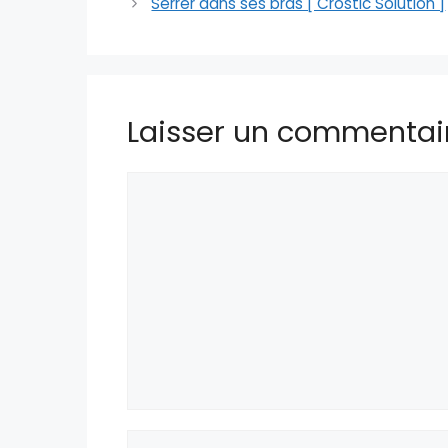
Serrer dans ses bras [ Crostic Solution ]
Laisser un commentai
Commentaire
Nom