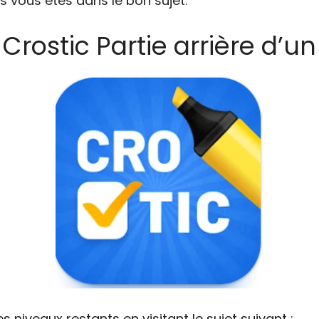
s vous êtes dans le bon sujet.
 Crostic Partie arrière d’u
niveaux restants en visitant le sujet suivant :