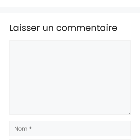
Laisser un commentaire
Commentaire
Nom