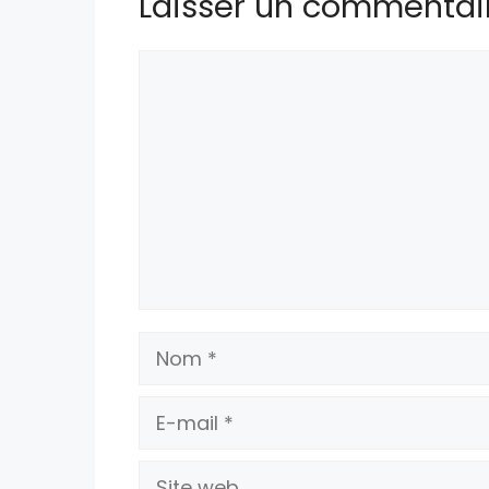
Laisser un commentai
Commentaire
Nom
E-
mail
Site