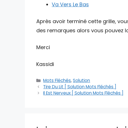
Va Vers Le Bas
Après avoir terminé cette grille, vou
des remarques alors vous pouvez lai
Merci
Kassidi
Catégories
Mots Fléchés
,
Solution
Tire Du Lit [ Solution Mots Fléchés ]
Il Est Nerveux [ Solution Mots Fléchés ]