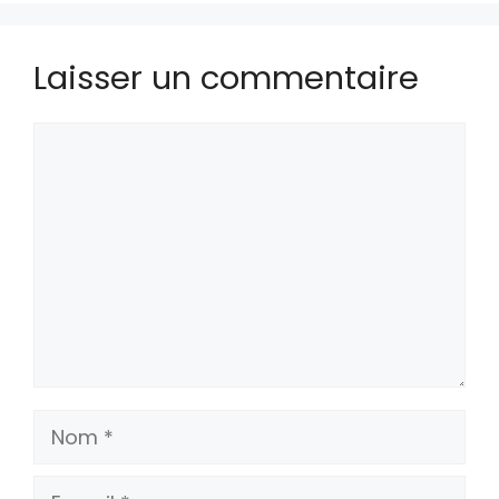
Laisser un commentaire
Commentaire
Nom
E-