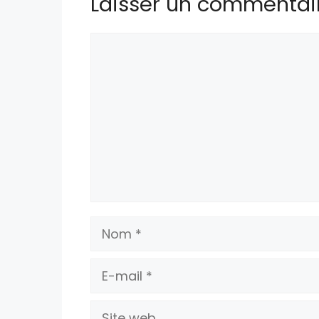
Laisser un commentai
Commentaire
Nom
E-
mail
Site