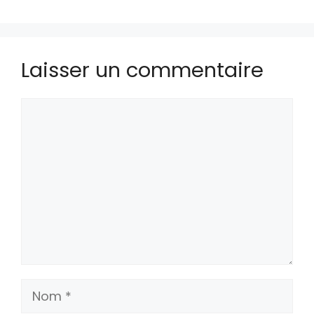
Laisser un commentaire
Commentaire
Nom