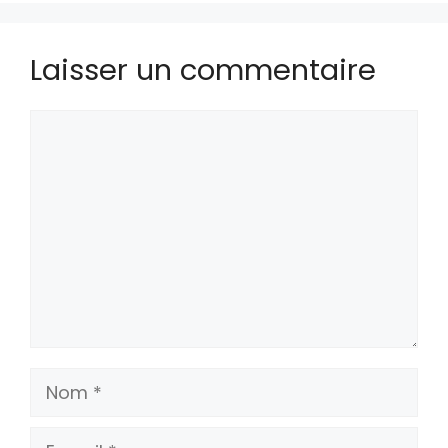
Laisser un commentaire
Commentaire
Nom
E-