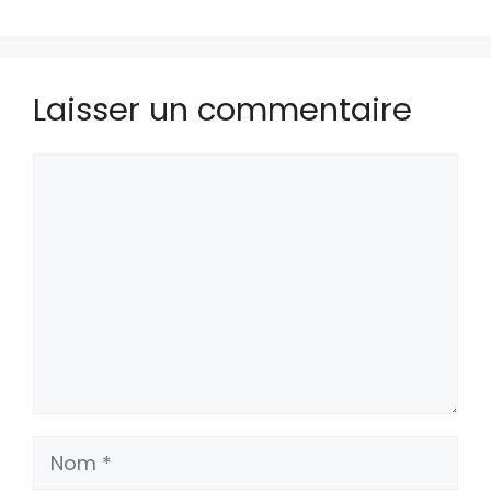
Laisser un commentaire
Commentaire
Nom