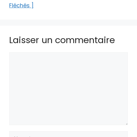
Fléchés ]
Laisser un commentaire
Commentaire
Nom