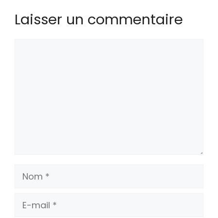
Laisser un commentaire
Commentaire
Nom
E-
mail