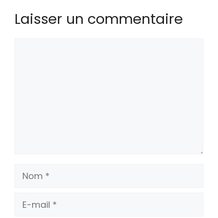
Laisser un commentaire
Commentaire
Nom
E-
mail