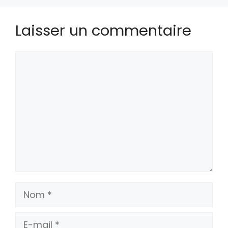
Laisser un commentaire
Commentaire
Nom
E-