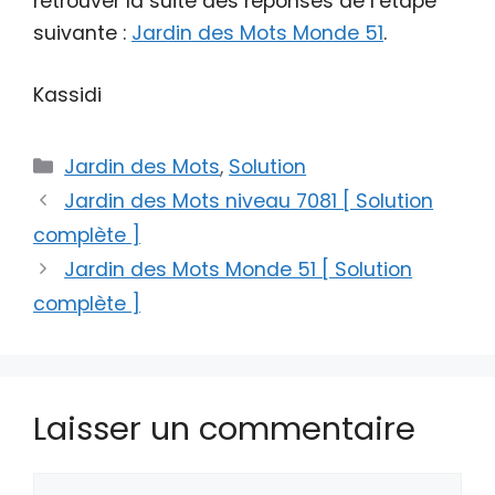
retrouver la suite des réponses de l’étape
suivante :
Jardin des Mots Monde 51
.
Kassidi
Catégories
Jardin des Mots
,
Solution
Jardin des Mots niveau 7081 [ Solution
complète ]
Jardin des Mots Monde 51 [ Solution
complète ]
Laisser un commentaire
Commentaire