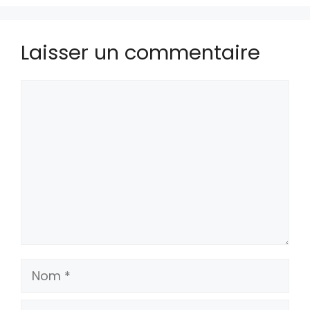
Laisser un commentaire
Commentaire
Nom
E-