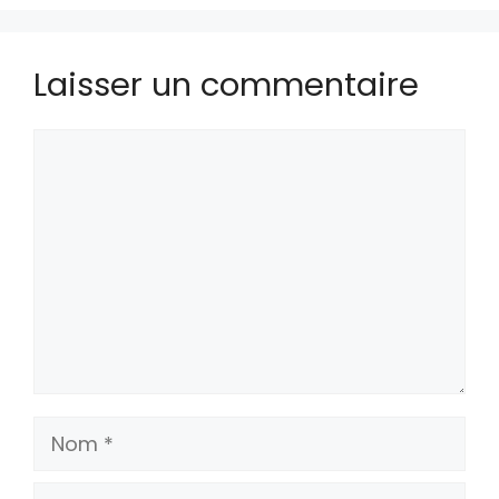
Laisser un commentaire
Commentaire
Nom
E-