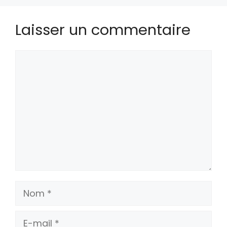
Laisser un commentaire
Commentaire
Nom
E-