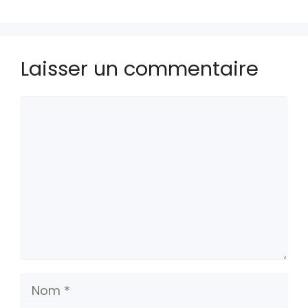
Laisser un commentaire
Commentaire
Nom