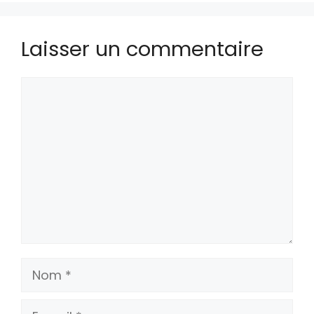
Laisser un commentaire
Commentaire
Nom
E-