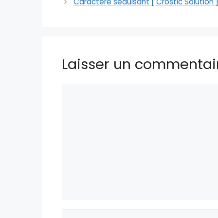
Caractère séduisant [ Crostic Solution 
Laisser un commentai
Commentaire
Nom