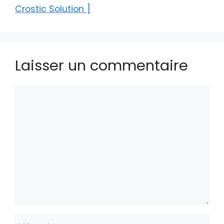
Crostic Solution ]
Laisser un commentaire
Commentaire
Nom